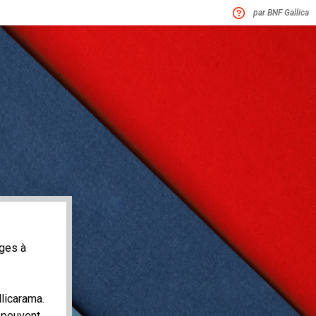
par BNF Gallica
ages à
llicarama.
 peuvent