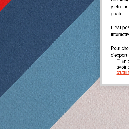
y être as
poste.
Il est po
interact
Pour choi
d'export
En c
avoir
d'util