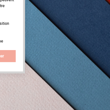
tre
sition
pe
er